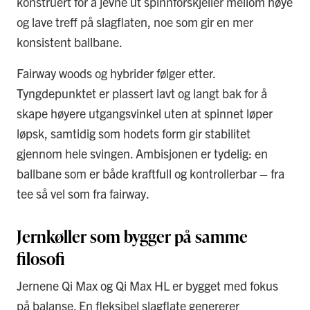
konstruert for å jevne ut spinnforskjeller mellom høye
og lave treff på slagflaten, noe som gir en mer
konsistent ballbane.
Fairway woods og hybrider følger etter.
Tyngdepunktet er plassert lavt og langt bak for å
skape høyere utgangsvinkel uten at spinnet løper
løpsk, samtidig som hodets form gir stabilitet
gjennom hele svingen. Ambisjonen er tydelig: en
ballbane som er både kraftfull og kontrollerbar – fra
tee så vel som fra fairway.
Jernkøller som bygger på samme
filosofi
Jernene Qi Max og Qi Max HL er bygget med fokus
på balanse. En fleksibel slagflate genererer