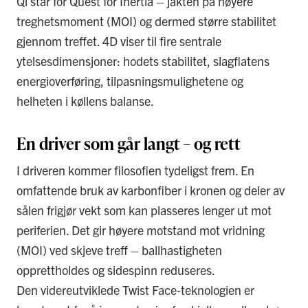
Qi står for Quest for Inertia – jakten på høyere
treghetsmoment (MOI) og dermed større stabilitet
gjennom treffet. 4D viser til fire sentrale
ytelsesdimensjoner: hodets stabilitet, slagflatens
energioverføring, tilpasningsmulighetene og
helheten i køllens balanse.
En driver som går langt – og rett
I driveren kommer filosofien tydeligst frem. En
omfattende bruk av karbonfiber i kronen og deler av
sålen frigjør vekt som kan plasseres lenger ut mot
periferien. Det gir høyere motstand mot vridning
(MOI) ved skjeve treff – ballhastigheten
opprettholdes og sidespinn reduseres.
Den videreutviklede Twist Face-teknologien er