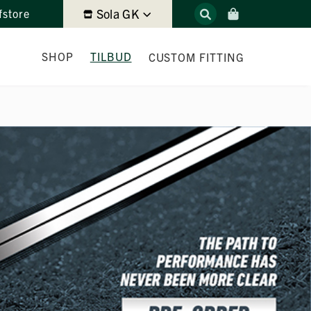
Sola GK
fstore
SHOP
TILBUD
CUSTOM FITTING
DEMODAGER 2026
UKENS TILBUD
LEIE AV GOLFBIL