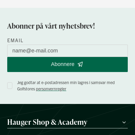
Abonner på vårt nyhetsbrev!
EMAIL
Abonnere
Jeg godtar at e-postadressen min lagres i samsvar med
Golfstores
personvernregler
Hauger Shop & Academy