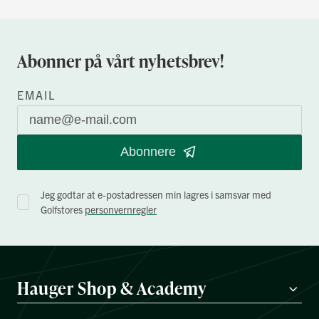
Abonner på vårt nyhetsbrev!
EMAIL
Abonnere
Jeg godtar at e-postadressen min lagres i samsvar med
Golfstores
personvernregler
Hauger Shop & Academy