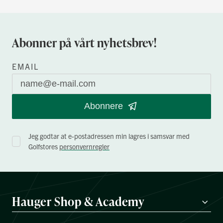
Abonner på vårt nyhetsbrev!
EMAIL
Abonnere
Jeg godtar at e-postadressen min lagres i samsvar med
Golfstores
personvernregler
Hauger Shop & Academy