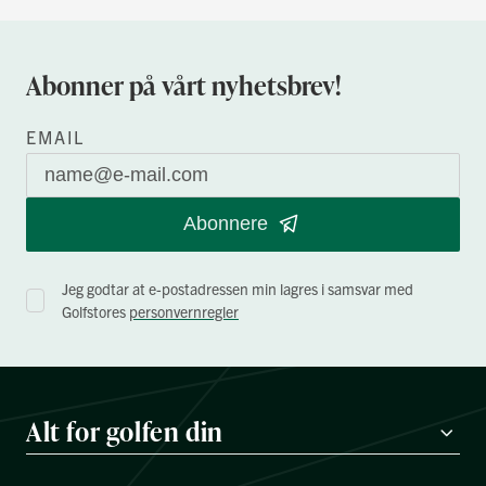
Abonner på vårt nyhetsbrev!
EMAIL
Abonnere
Jeg godtar at e-postadressen min lagres i samsvar med
Golfstores
personvernregler
Alt for golfen din